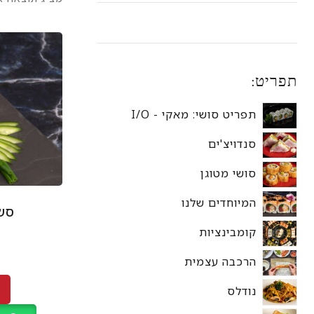
תפריט:
תפריט סושי: מאקי - I/O
סנדויצ'ים
סושי מטוגן
המיוחדים שלנו
סשימ
קומבינציות
הרכבה עצמית
נודלס