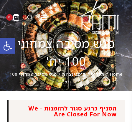
0
פתח סרגל
מגש מסיבה צמחוני
100 יח'
Home
/
תפריט
/
קומבינציות
/
מגש מסיבה צמחוני 100
יח'
הסניף כרגע סגור להזמנות - We
Are Closed For Now