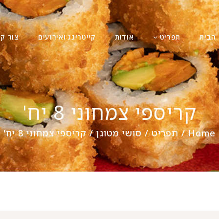
הבית
תפריט
אודות
קייטרינג ואירועים
צור ק
קריספי צמחוני 8 יח'
Home
/
תפריט
/
סושי מטוגן
/
קריספי צמחוני 8 יח'