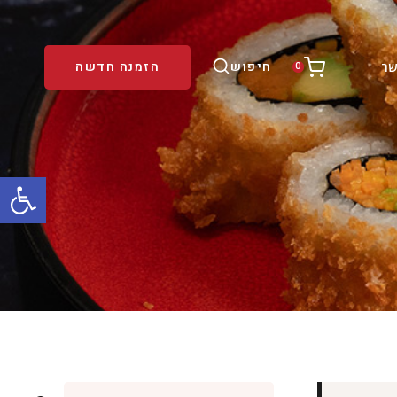
חיפוש
הזמנה חדשה
שר
0
פתח סרגל