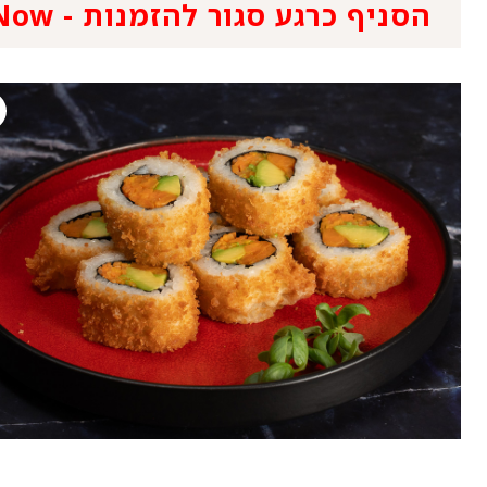
הסניף כרגע סגור להזמנות - We Are Closed For Now