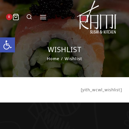
0
פתח סרגל
WISHLIST
Home
/
Wishlist
[yith_wcwl_wishlist]